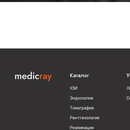
Каталог
У
УЗИ
Л
Эндоскопия
С
Томография
Рентгенология
Реанимация