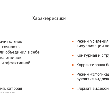
Характеристики
Режим усиления 
начительное
визуализации п
 точность
ли объединил в себе
Контурная и ст
нологии для
и и эффективной
Корректировка б
Режим «стоп-ка
рукоятке эндоск
ия, которая
Формат видеосиг
ледовать
измененным
Количество стоп
ается эффективность
Потребляемая мо