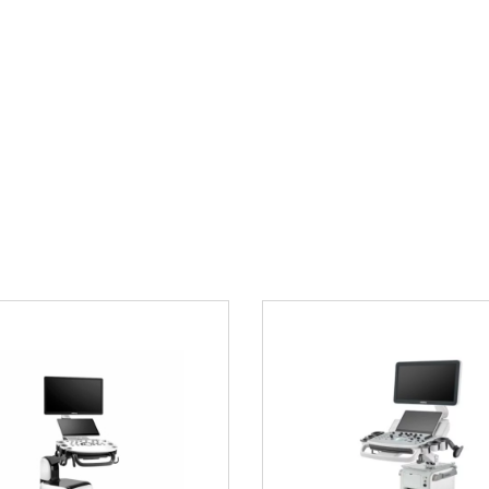
лампа имеет
Стандарт безопа
венно исследовать
мо ксеноновой лампы
Габариты, мм - 
итель, который
а из строя основной
Вес, кг – 6
Купить вид
 эргономикой и
компании «
у на руку
ических
аммируемых кнопок
Компания Medicray 
функциям системы,
оборудования в кли
стоматологии и друг
Система
качество нашего об
емом памяти до 1
открыты к торгу и 
 проведения фото-
условия на рынке!
Продаем оборудова
лизинговыми комп