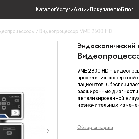
Каталог
Услуги
Акции
Покупателю
Блог
идеопроцессоры
/
Видеопроцессор VME 2800 HD
Эндоскопический 
Видеопроцесс
VME 2800 HD – видеопро
проведения экспертной 
пациентов. Обеспечивае
расширенные диагности
детализированной визуа
незначительных изменен
Обзор аппарата