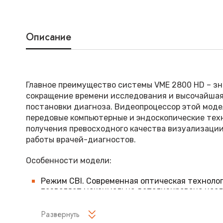
Описание
Главное преимущество системы VME 2800 HD – з
сокращение времени исследования и высочайшая
постановки диагноза. Видеопроцессор этой моде
передовые компьютерные и эндоскопические тех
получения превосходного качества визуализаци
работы врачей-диагностов.
Особенности модели:
Режим CBI. Современная оптическая технолог
позволяет максимально детализировано исс
подслизистый слой, используя освещение с 
спектром. С помощью данного режима повыш
Развернуть
ранней диагностики раковых заболеваний.