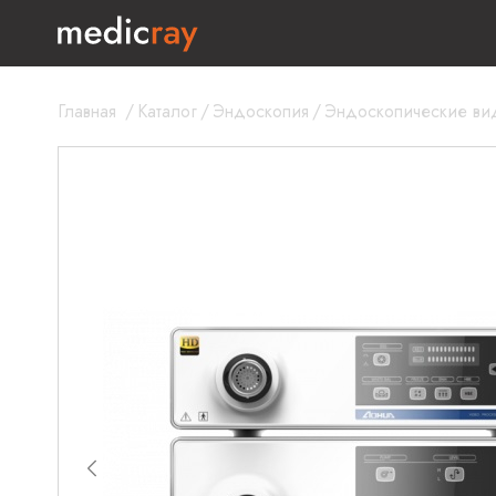
Главная
/
Каталог
/
Эндоскопия
/
Эндоскопические в