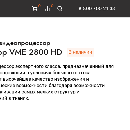
0
0
8 800 700 21 33
видеопроцессор
ор VME 2800 HD
В наличии
цессор экспертного класса, предназначенный для
эндоскопии в условиях большого потока
т высочайшее качество изображения и
ческие возможности благодаря возможности
лизации самых мелких структур и
ий в тканях.