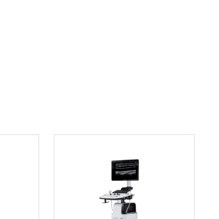
сности – GB9706.1/IEC 601-1
420х380х115
еопроцессор VME 2800 HD в
Медикрэй»
специализируется на поставках медицинского
ники, медицинские и хирургические центры,
ие ЛПУ. Мы гарантируем сроки поставки,
орудования и оптимальные цены. Мы всегда
индивидуальным договоренностям. У нас лучшие
ние в лизинг, сотрудничая с несколькими
аниями: