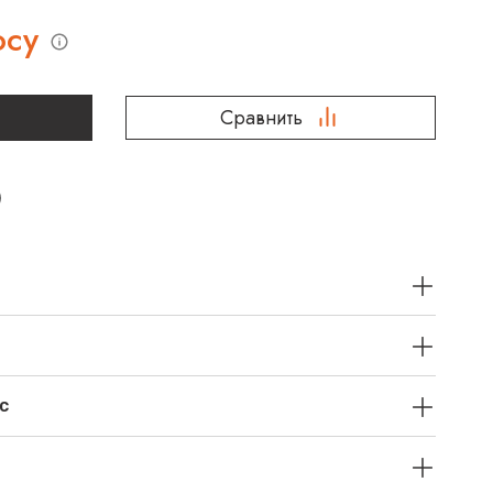
осу
Сравнить
с