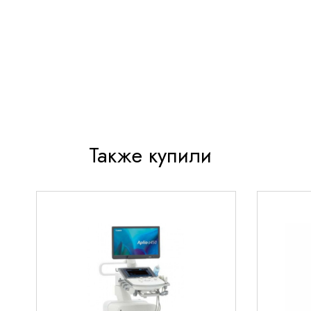
Ксеноновый осветитель. Мощная ксеноновая 
длительные сроки службы, позволяет качест
самые сложные участки полых органов. Поми
предусмотрен запасной светодиодный освет
подключается автоматически в случае выход
лампы.
Эргономичная рукоятка. Рукоятка с отличной
качественной развесовкой уменьшает нагрузк
пользователя во время проведения эндоскоп
Также купили
исследований. Удобное расположение прогр
обеспечивает специалисту доступ к важным 
не отвлекаясь от пациента.
Функция записи на фото- и видеоносители. 
поддерживает портативные устройства с объ
Гб. Существует возможность одновременного
и видеозаписи без ущерба для качества.
Поддерживаемые типы эндоскопов:
Видеогастроскоп