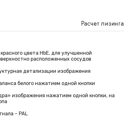
Расчет лизинга
красного цвета HbE, для улучшенной
оверхностно расположенных сосудов
руктурная детализации изображения
аланса белого нажатием одной кнопки
дра» изображения нажатием одной кнопки, на
опа
нала – PAL
-кадров – до 32
щность – 220Вт.