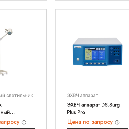
ий светильник
ЭХВЧ аппарат
к
ЭХВЧ аппарат DS.Surg
нный
Plus Pro
ной Армед SD
запросу
Цена по запросу