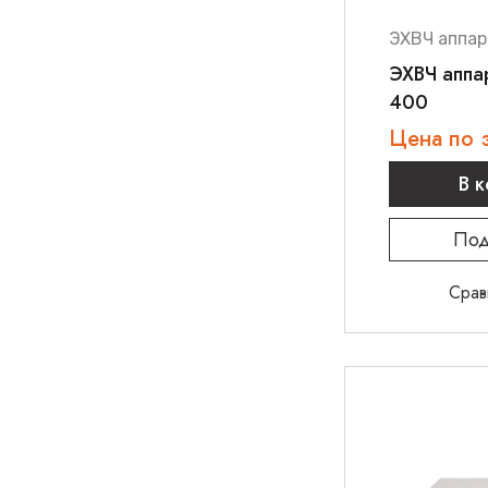
ЭХВЧ аппар
ЭХВЧ аппа
400
Цена по 
В 
Под
Срав