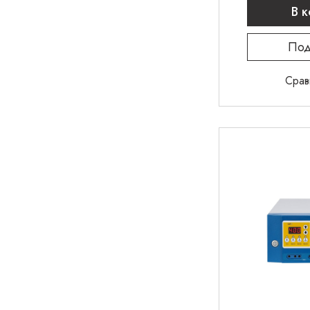
В 
Под
Срав