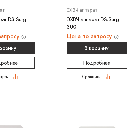
ат
ЭХВЧ аппарат
рат DS.Surg
ЭХВЧ аппарат DS.Surg
300
запросу
Цена по запросу
корзину
В корзину
робнее
Подробнее
нить
Сравнить