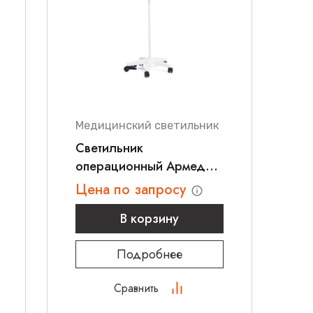
Медицинский светильник
Светильник
операционный Армед
LD-2-LED (передвижной)
Цена по запросу
В корзину
Подробнее
Сравнить