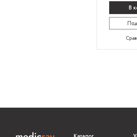
В 
Под
Срав
Каталог
У