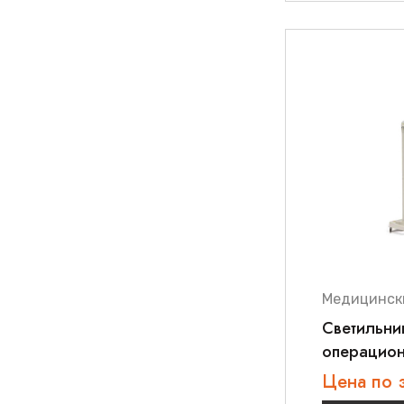
Медицинск
Светильни
операцио
передвиж
Цена по 
200