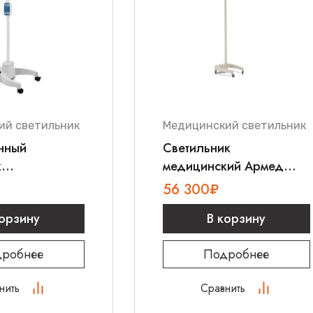
ий светильник
Медицинский светильник
нный
Светильник
к
медицинский Армед
ной ЭМАЛЕД
СД-200
56 300
₽
корзину
В корзину
робнее
Подробнее
нить
Сравнить