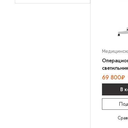
Медицинск
Операцио
светильни
передвиж
69 800
₽
100П
В 
Под
Срав