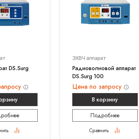
ат
ЭХВЧ аппарат
рат DS.Surg
Радиоволновой аппарат
DS.Surg 100
запросу
Цена по запросу
корзину
В корзину
робнее
Подробнее
нить
Сравнить