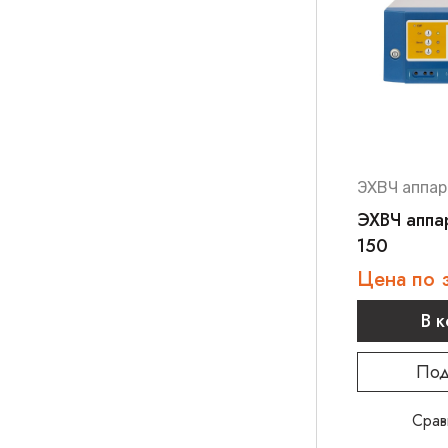
ЭХВЧ аппар
ЭХВЧ аппа
150
Цена по 
В 
Под
Срав