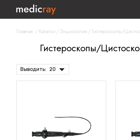
Главная
/
Каталог
/
Эндоскопия
/
Гистероскопы/Цисто
Гистероскопы/Цистоск
Выводить:
20