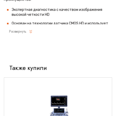
Экспертная диагностика с качеством изображения
высокой четкости HD
Основан на технологии датчика CMOS HD и использует
встроенный светодиодный источник света
Развернуть
Надежная инфраструктура медицинского обслуживания
Эргономичная конструкция рукоятки
Видеопроцессор VERSA (EPK-V1500c):
E-стресс морфология слизистой оболочки или профиль
Также купили
для повышения резкости эндоскопических
изображений. Уровень улучшения профиля имеет четыре
передачи на выбор пользователя
Регулировка цветового тона - регулировка «R», «B»: ±
25 шагов
Регулировка яркости - регулировка «Y»: ± 25 шагов
Эндоскопические изображения могут быть заморожены
и сохранены, чтобы врач имел возможность более