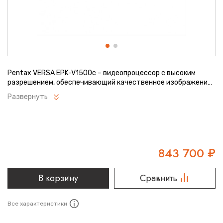
Pentax VERSA EPK-V1500c – видеопроцессор с высоким
разрешением, обеспечивающий качественное изображение,
которое полностью соответствует современным
Развернуть
требованиям в эндоскопической диагностике и лечении.
Если вы ищете многофункциональную систему, которая бы
облегчала диагностику и рутинные терапевтические
процедуры, то VERSA – идеальный вариант.
843 700
₽
В корзину
Сравнить
Все характеристики