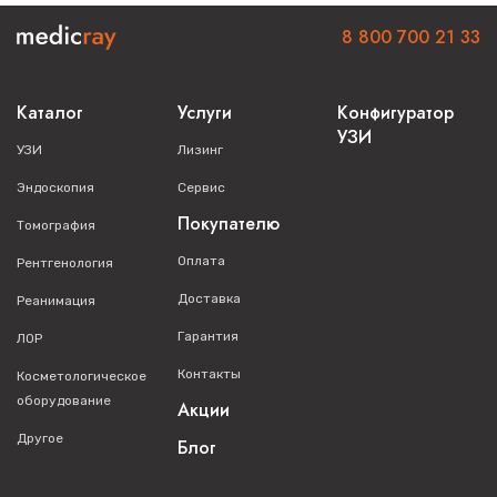
изображения
8 800 700 21 33
Технология подавления боковых лепестков
Эргономика и удобство
Каталог
Услуги
Конфигуратор
использования
УЗИ
УЗИ
Лизинг
Оптимальная балансировка для снижения усталости
Эндоскопия
Сервис
оператора
Покупателю
Томография
Анатомическая форма корпуса с антискользящим
Оплата
Рентгенология
покрытием
Доставка
Реанимация
Гипоаллергенное покрытие, безопасное для пациентов
Гарантия
ЛОР
Усиленная изоляция кабеля с защитой от перегибов
Контакты
Косметологическое
Сниженное тепловыделение при длительной работе
оборудование
Акции
Комплектация
Другое
Блог
Датчик поставляется в защитном футляре с полным