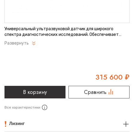
Универсальный ультразвуковой датчик для широкого
спектра диагностических исследований. Обеспечивает
высокую детализацию изображения при сканировании
Развернуть
различных органов и структур. Эргономичный дизайн
способствует комфортной работе специалиста.
Оптимальное решение для современных медицинских
учреждений.
315 600
₽
В корзину
Сравнить
Все характеристики
Лизинг