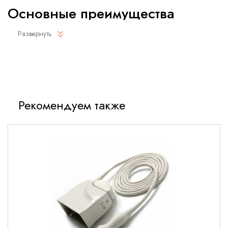
Основные преимущества
Развернуть
Широкий частотный диапазон 4-10 МГц для
универсального применения
Электронная система сканирования для точной
визуализации
Улучшенная эргономика корпуса для комфортной работы
Рекомендуем также
Высокая устойчивость к дезинфицирующим средствам
Полная совместимость с УЗИ-системами Philips EPIQ и
Affiniti
Технические характеристики
Геометрические параметры
Тип: конвексный электронный
Радиус кривизны: 50 мм