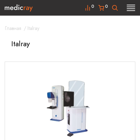
0
0
Главная
/
Italray
Italray