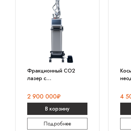
Фракционный CO2
Кос
лазер c
нео
гинекологическим
Q-M
модулем AMI BIOXEL
2 900 000
₽
4 5
В корзину
Подробнее