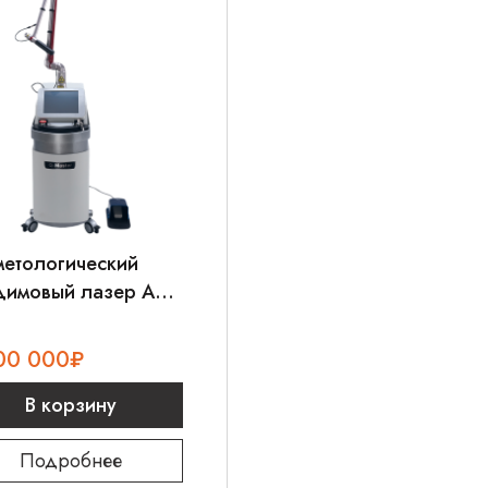
метологический
димовый лазер AMI
aster
00 000
₽
В корзину
Подробнее