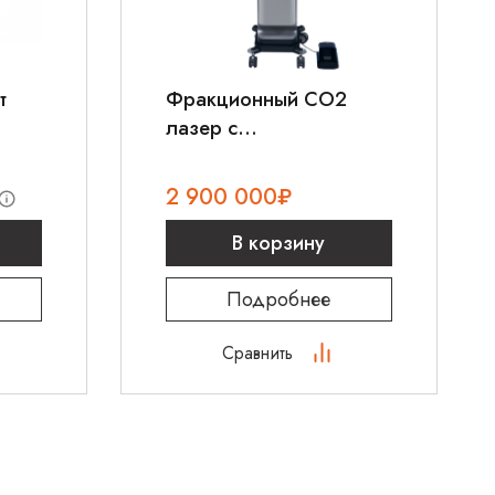
т
Фракционный CO2
лазер c
гинекологическим
модулем AMI BIOXEL
2 900 000
₽
В корзину
Подробнее
Сравнить