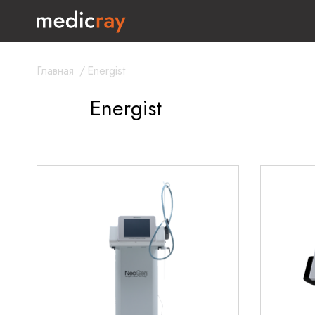
Главная
/
Energist
Energist