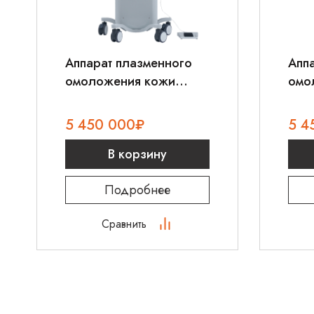
Аппарат плазменного
Апп
омоложения кожи
омо
Energist NEOGEN EVO
Ene
5 450 000
₽
5 4
В корзину
Подробнее
Сравнить