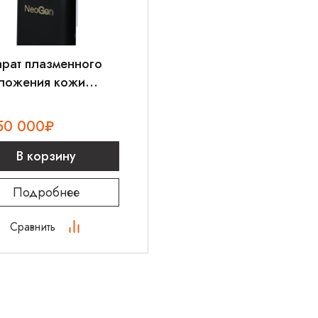
арат плазменного
ложения кожи
rgist NEOGEN BLACK
50 000
₽
В корзину
Подробнее
Сравнить