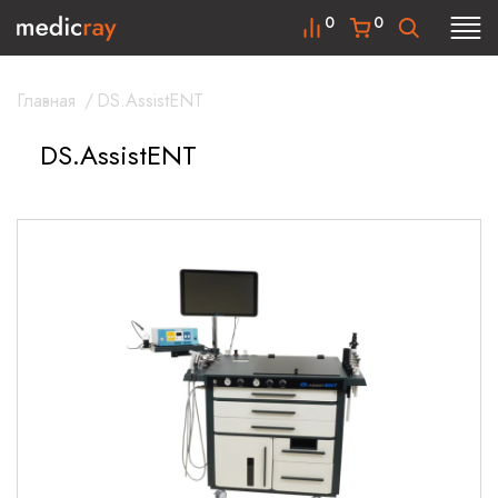
0
0
Главная
/
DS.AssistENT
DS.AssistENT