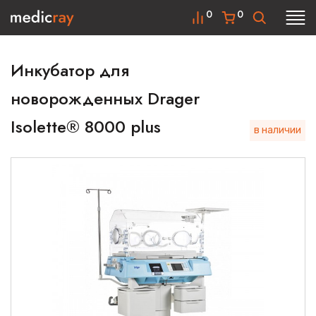
0
0
Инкубатор для
новорожденных Drager
Isolette® 8000 plus
в наличии